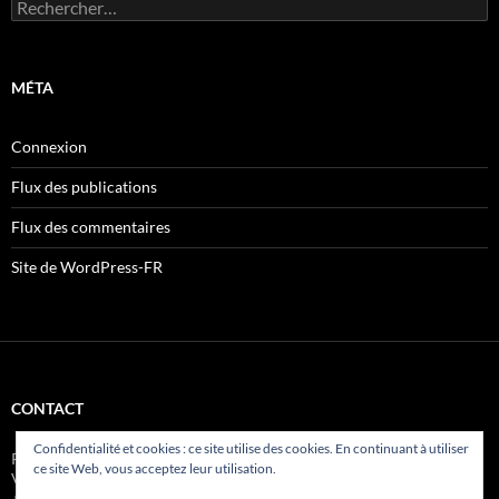
Rechercher :
MÉTA
Connexion
Flux des publications
Flux des commentaires
Site de WordPress-FR
CONTACT
Confidentialité et cookies : ce site utilise des cookies. En continuant à utiliser
Patrice et Corinne BARATA 15 Rue de la Cressonnière 05100
ce site Web, vous acceptez leur utilisation.
VILLARD-SAINT-PANCRACE Téléphone : +33.(0)683-242-787 ou
+33.(0)492-213-955 GPS :44°52'37-05'' N | 6°38'05-04''E