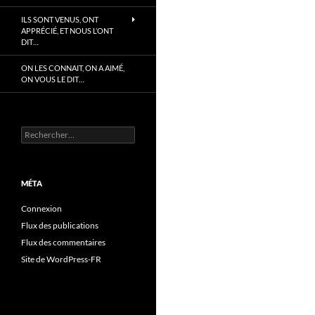
ILS SONT VENUS, ONT
APPRÉCIÉ, ET NOUS L’ONT
DIT…
ON LES CONNAIT, ON A AIMÉ,
ON VOUS LE DIT…
Rechercher :
MÉTA
Connexion
Flux des publications
Flux des commentaires
Site de WordPress-FR