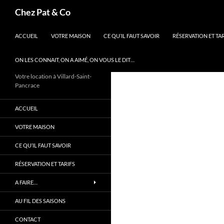
Aller
Recherche
Chez Pat & Co
au
contenu
ACCUEIL
VOTRE MAISON
CE QU’IL FAUT SAVOIR
RÉSERVATION ET TAR
ON LES CONNAIT, ON A AIMÉ, ON VOUS LE DIT…
Votre location à Villard-Saint-
Pancrace
ACCUEIL
VOTRE MAISON
CE QU’IL FAUT SAVOIR
RÉSERVATION ET TARIFS
A FAIRE…
AU FIL DES SAISONS
CONTACT