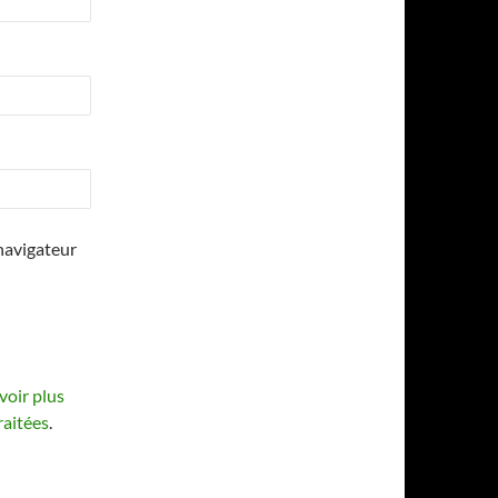
navigateur
voir plus
raitées
.