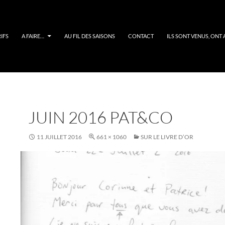
IFS
A FAIRE…
AU FIL DES SAISONS
CONTACT
ILS SONT VENUS, ONT 
JUIN 2016 PAT&CO
11 JUILLET 2016
661 × 1060
SUR LE LIVRE D’OR