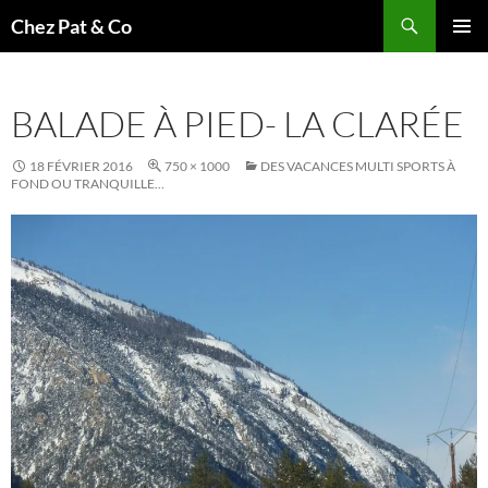
Aller
Recherche
Chez Pat & Co
au
MENU
contenu
PRINCI
BALADE À PIED- LA CLARÉE
18 FÉVRIER 2016
750 × 1000
DES VACANCES MULTI SPORTS À
FOND OU TRANQUILLE…