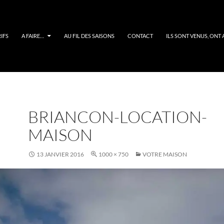
IFS
A FAIRE…
AU FIL DES SAISONS
CONTACT
ILS SONT VENUS, ONT 
BRIANCON-LOCATION-
MAISON
13 JANVIER 2016
1000 × 750
VOTRE MAISON