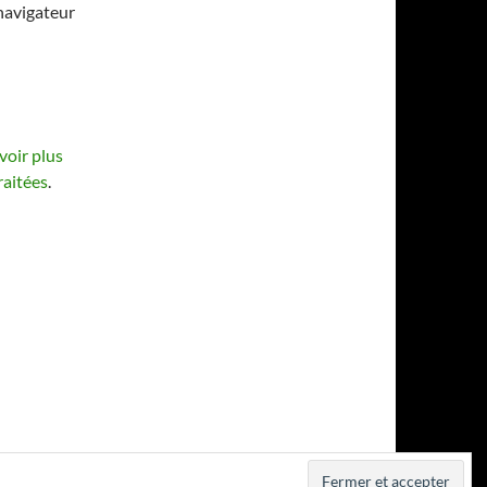
navigateur
voir plus
raitées
.