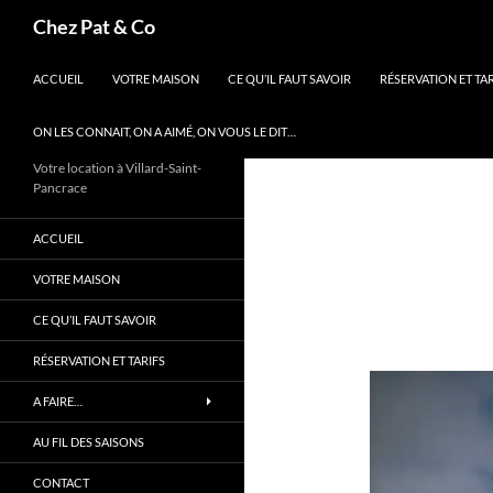
Aller
Recherche
Chez Pat & Co
au
contenu
ACCUEIL
VOTRE MAISON
CE QU’IL FAUT SAVOIR
RÉSERVATION ET TAR
ON LES CONNAIT, ON A AIMÉ, ON VOUS LE DIT…
Votre location à Villard-Saint-
Pancrace
ACCUEIL
VOTRE MAISON
CE QU’IL FAUT SAVOIR
RÉSERVATION ET TARIFS
A FAIRE…
AU FIL DES SAISONS
CONTACT