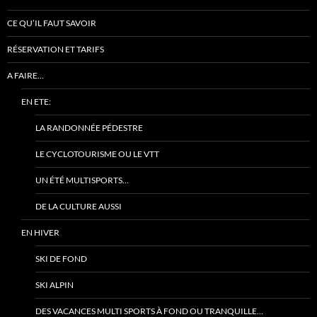
CE QU’IL FAUT SAVOIR
RÉSERVATION ET TARIFS
A FAIRE…
EN ETE:
LA RANDONNÉE PÉDESTRE
LE CYCLOTOURISME OU LE VTT
UN ÉTÉ MULTISPORTS…
DE LA CULTURE AUSSI
EN HIVER
SKI DE FOND
SKI ALPIN
DES VACANCES MULTI SPORTS À FOND OU TRANQUILLE…